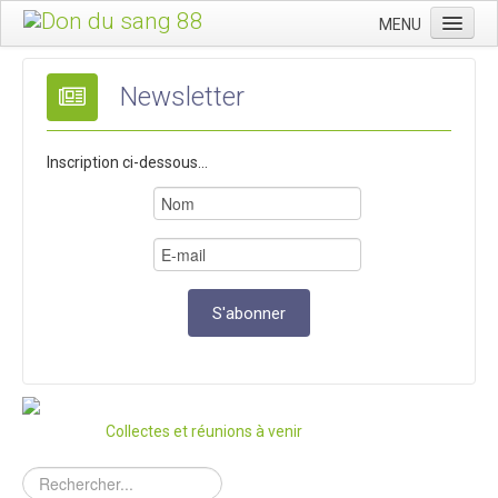
MENU
Accueil
Newsletter
Qui sommes-nous ?
Donner
Inscription ci-dessous...
Activités
Assemblées & congrès
Presse
Contact
Collectes et réunions à venir