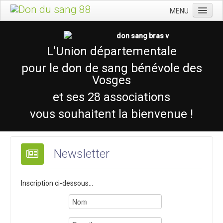
MENU
Accueil
Qui sommes-nous ?
L'Union départementale
Donner
pour le don de sang bénévole des
Vosges
Activités
et ses 28 associations
Assemblées & congrès
vous souhaitent la bienvenue !
Presse
Contact
Newsletter
Inscription ci-dessous...