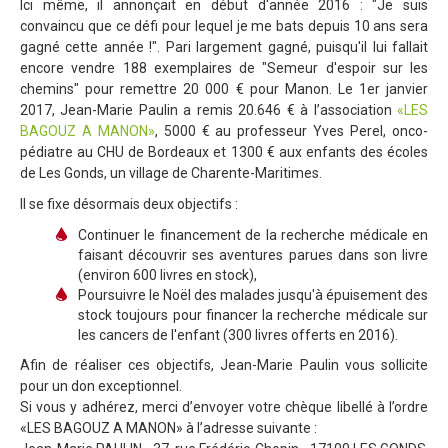
Ici même, il annonçait en début d'année 2016 : "Je suis
convaincu que ce défi pour lequel je me bats depuis 10 ans sera
gagné cette année !". Pari largement gagné, puisqu'il lui fallait
encore vendre 188 exemplaires de "Semeur d'espoir sur les
chemins" pour remettre 20 000 € pour Manon. Le 1er janvier
2017, Jean-Marie Paulin a remis 20.646 € à l’association
«LES
BAGOUZ A MANON»
, 5000 € au professeur Yves Perel, onco-
pédiatre au CHU de Bordeaux et 1300 € aux enfants des écoles
de Les Gonds, un village de Charente-Maritimes.
Il se fixe désormais deux objectifs :
Continuer le financement de la recherche médicale en
faisant découvrir ses aventures parues dans son livre
(environ 600 livres en stock),
Poursuivre le Noël des malades jusqu'à épuisement des
stock toujours pour financer la recherche médicale sur
les cancers de l'enfant (300 livres offerts en 2016).
Afin de réaliser ces objectifs, Jean-Marie Paulin vous sollicite
pour un don exceptionnel.
Si vous y adhérez, merci d’envoyer votre chèque libellé à l’ordre
«LES BAGOUZ A MANON» à l’adresse suivante :