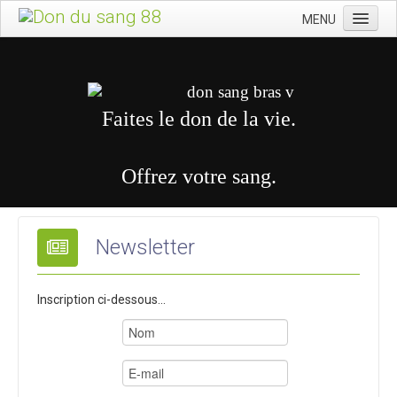
MENU
Accueil
Qui sommes-nous ?
Donner
Faites le don de la vie.
Activités
Offrez votre sang.
Assemblées & congrès
Presse
Contact
Newsletter
Inscription ci-dessous...