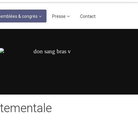
emblées & congrès
Presse
Contact
rtementale