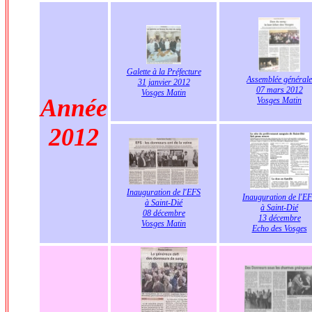
Galette à la Préfecture
Assemblée générale
31 janvier 2012
07 mars 2012
Vosges Matin
Année
Vosges Matin
2012
Inauguration de l'EFS
Inauguration de l'E
à Saint-Dié
à Saint-Dié
08 décembre
13 décembre
Vosges Matin
Echo des Vosges