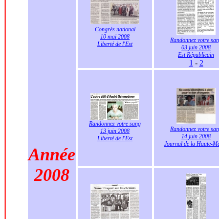
Congrès national
10 mai 2008
Randonnez votre sa
Liberté de l'Est
03 juin 2008
Est Républicain
1
-
2
Randonnez votre sang
Randonnez votre sa
13 juin 2008
14 juin 2008
Liberté de l'Est
Journal de la Haute-M
Année
2008