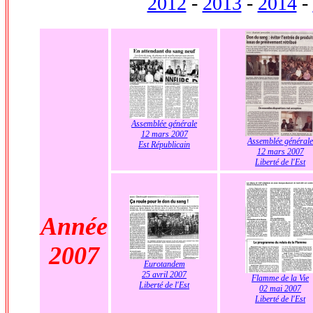
2012
-
2013
-
2014
-
Assemblée générale
12 mars 2007
Assemblée générale
Est Républicain
12 mars 2007
Liberté de l'Est
Année
2007
Eurotandem
25 avril 2007
Flamme de la Vie
Liberté de l'Est
02 mai 2007
Liberté de l'Est