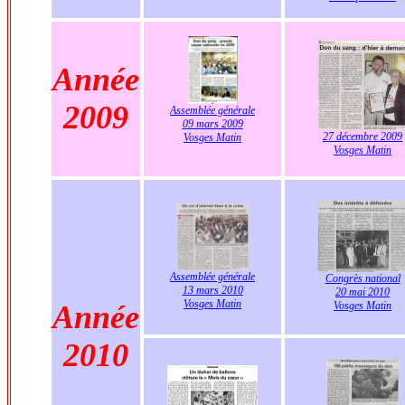
Année
2009
Assemblée générale
09 mars 2009
27 décembre 2009
Vosges Matin
Vosges Matin
Assemblée générale
Congrès national
13 mars 2010
20 mai 2010
Vosges Matin
Année
Vosges Matin
2010